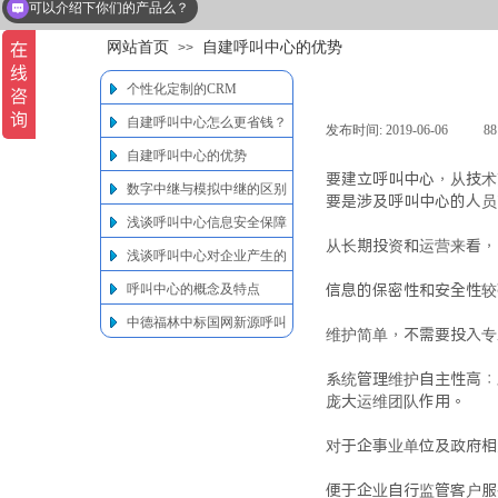
可以介绍下你们的产品么？
网站首页
自建呼叫中心的优势
>>
个性化定制的CRM
自建呼叫中心怎么更省钱？
发布时间:
2019-06-06
|
8
自建呼叫中心的优势
要建立呼叫中心，从技术
数字中继与模拟中继的区别
要是涉及呼叫中心的人员
浅谈呼叫中心信息安全保障
从长期投资和运营来看，
浅谈呼叫中心对企业产生的
价值
呼叫中心的概念及特点
信息的保密性和安全性较
中德福林中标国网新源呼叫
维护简单，不需要投入专
中心项目
系统管理维护自主性高：
庞大运维团队作用。
对于企事业单位及政府相
便于企业自行监管客户服