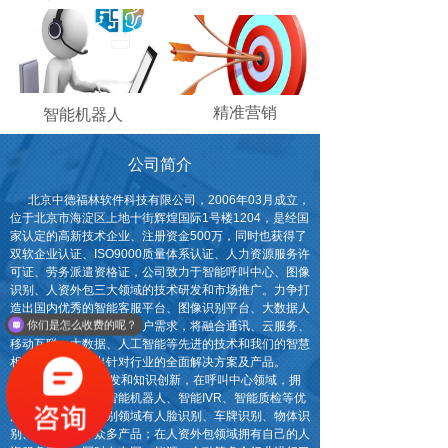
精准营销
智能机器人
公司简介
北京中德福林软件科技有限公司，2006年03月成立，
位于北京市海淀区上地十街辉煌国际1号楼1204，是经国
家认定的高新技术企业、注册资金500万，同时也获得了
双软企业认证、ISO9000质量体系认证、人力资源服务许
可证、劳务派遣资格证，公司致力于智能呼叫中心、图像
识别、人资外包三大领域的技术研发和市场推广。力争打
造出国内优秀的智能客服平台、图像识别平台、大数据人
你们是怎么收费的呢？
力资源平台，深入领会客户需求，将融合通讯、云服务、
移动互联、大数据、人工智能等先进的技术和我们的智慧
相结合，不断推出针对行业的全面解决方案及产品。
公司主推自主研发和知识创新，在呼叫中心领域，拥
有自主知识产品的智能机器人、智能IVR、智能质检等优
质产品；在图像识别领域有人脸识别、车牌识别、物体识
别、动作识别等众多产品；在人资外包领域拥有自己的人