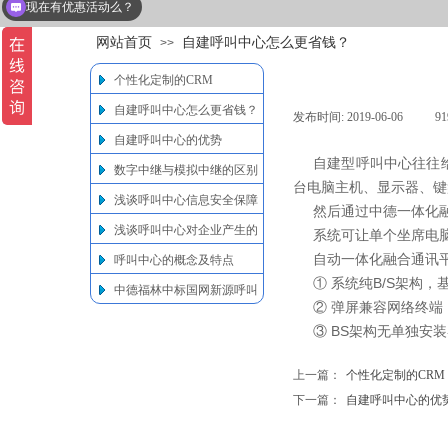
可以介绍下你们的产品么？
网站首页
自建呼叫中心怎么更省钱？
>>
个性化定制的CRM
自建呼叫中心怎么更省钱？
发布时间:
2019-06-06
|
9
自建呼叫中心的优势
自建型呼叫中心往往
数字中继与模拟中继的区别
台电脑主机、显示器、键盘
浅谈呼叫中心信息安全保障
然后通过中德一体化
浅谈呼叫中心对企业产生的
系统可让单个坐席电
价值
自动一体化融合通讯平
呼叫中心的概念及特点
① 系统纯B/S架构，
中德福林中标国网新源呼叫
② 弹屏兼容网络终端
中心项目
③ BS架构无单独安
上一篇：
个性化定制的CRM
下一篇：
自建呼叫中心的优